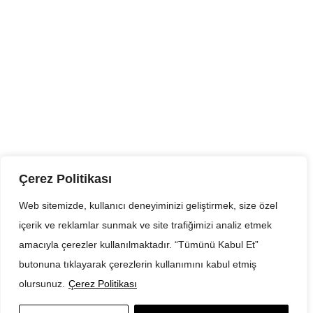
Çerez Politikası
KVKK Aydınlatma Metni
Ticari İletişim İzni Hakkında Bilgilendirme Metni
Ofis
Adres 23 Nisan Mah., İzmir Yolu Cd., Küçük İstasyon Sk.
16230 Nilüfer / Bursa Türkiye
Çerez Politikası
+(90) 554 907 55 16
Web sitemizde, kullanıcı deneyiminizi geliştirmek, size özel
info@belsayapi.com
içerik ve reklamlar sunmak ve site trafiğimizi analiz etmek
amacıyla çerezler kullanılmaktadır. “Tümünü Kabul Et”
butonuna tıklayarak çerezlerin kullanımını kabul etmiş
olursunuz.
Çerez Politikası
Belsa Yapı © Tüm Hakları Saklıdır | Powered by